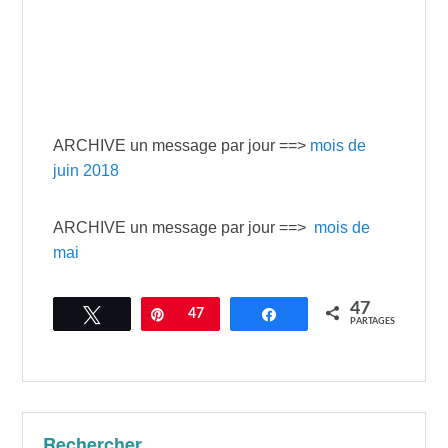
ARCHIVE un message par jour ==>
mois de
juin 2018
ARCHIVE un message par jour ==>
mois de
mai
47
Tweetez
Épingle
47
Partagez
PARTAGES
Rechercher