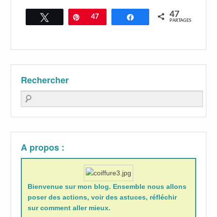
47
Tweetez
Épingle
47
Partagez
PARTAGES
Rechercher
Recherche
A propos :
Bienvenue sur mon blog. Ensemble nous allons
poser des actions, voir des astuces, réfléchir
sur comment aller mieux.