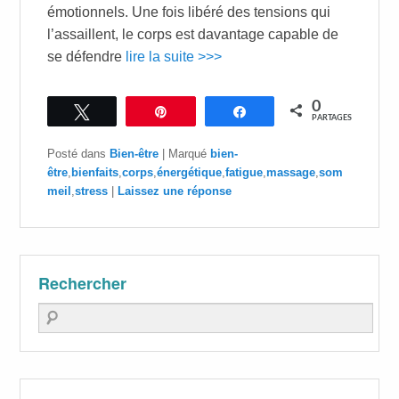
émotionnels. Une fois libéré des tensions qui
l’assaillent, le corps est davantage capable de
se défendre
lire la suite >>>
0
Tweetez
Épingle
Partagez
PARTAGES
Posté dans
Bien-être
|
Marqué
bien-
être
,
bienfaits
,
corps
,
énergétique
,
fatigue
,
massage
,
som
meil
,
stress
|
Laissez une réponse
Rechercher
Recherche